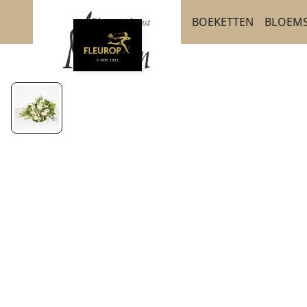
BOEKETTEN
BLOEMS
BEDANKT EN GEB
OVE
BETERSCHAP EN S
DE W
PLUK EN VELDBOE
ASS
LUXE-CADEAUBOE
SEIZOENSBOEKETT
ROUW EN CONDOL
VERJAARDAG EN FEL
ROZEN
POPULAIRE BOEKE