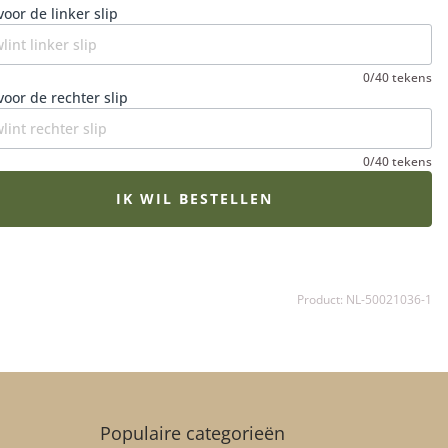
hte in een verdrietige periode.
voor de linker slip
0/40 tekens
voor de rechter slip
0/40 tekens
IK WIL BESTELLEN
Product: NL-50021036-1
Populaire categorieën