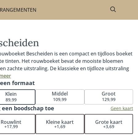
RRANGEMENTEN
scheiden
ouwboeket Bescheiden is een compact en tijdloos boeket
tte tinten. Het rouwboeket bevat de mooiste bloemen
n zachte uitstraling. De klassieke en tijdloze uitstraling
 het rouwboeket Bescheiden passend bij elk afscheid.
 meer
 een formaat
om te weten: iedere bestelling met rouwwerk wordt
onlijk en handmatig gecontroleerd. Hiermee garanderen
Middel
Groot
Klein
at het rouwstuk volledig naar wens wordt samengesteld.
109,99
129,99
89,99
uwbloemen worden op een locatie naar keuze (bij een
 een boodschap toe
Geen kaart
 rouwcentrum of crematorium). Je hoeft het rouwstuk
zelf op te halen bij de bloemist. De Fleurop bloemist zorgt
Rouwlint
Kleine kaart
Grote kaart
+17,99
+1,69
+3,69
r dat het rouwboeket op het juiste moment wordt
gd en dat de bloemen op hun mooist zijn. Een extra fijne